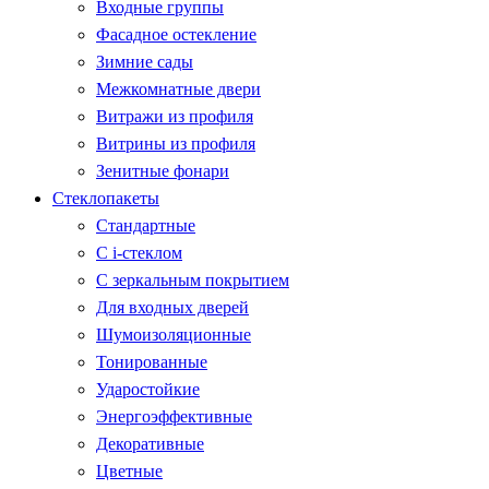
Входные группы
Фасадное остекление
Зимние сады
Межкомнатные двери
Витражи из профиля
Витрины из профиля
Зенитные фонари
Стеклопакеты
Стандартные
С i-стеклом
С зеркальным покрытием
Для входных дверей
Шумоизоляционные
Тонированные
Ударостойкие
Энергоэффективные
Декоративные
Цветные