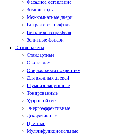
Фасадное остекление
Зимние сады
Межкомнатные двери
Витражи из профиля
Витрины из профиля
Зенитные фонари
Стеклопакеты
Стандартные
С i-стеклом
С зеркальным покрытием
Для входных дверей
Шумоизоляционные
Тонированные
Ударостойкие
Энергоэффективные
Декоративные
Цветные
Мультифункциональные