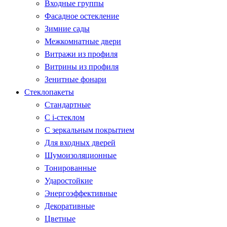
Входные группы
Фасадное остекление
Зимние сады
Межкомнатные двери
Витражи из профиля
Витрины из профиля
Зенитные фонари
Стеклопакеты
Стандартные
С i-стеклом
С зеркальным покрытием
Для входных дверей
Шумоизоляционные
Тонированные
Ударостойкие
Энергоэффективные
Декоративные
Цветные