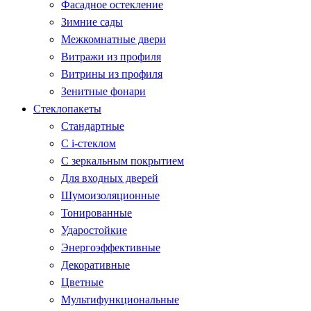
Фасадное остекление
Зимние сады
Межкомнатные двери
Витражи из профиля
Витрины из профиля
Зенитные фонари
Стеклопакеты
Стандартные
С i-стеклом
С зеркальным покрытием
Для входных дверей
Шумоизоляционные
Тонированные
Ударостойкие
Энергоэффективные
Декоративные
Цветные
Мультифункциональные