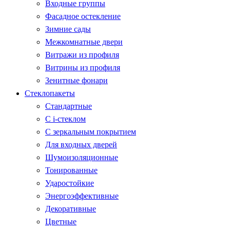
Входные группы
Фасадное остекление
Зимние сады
Межкомнатные двери
Витражи из профиля
Витрины из профиля
Зенитные фонари
Стеклопакеты
Стандартные
С i-стеклом
С зеркальным покрытием
Для входных дверей
Шумоизоляционные
Тонированные
Ударостойкие
Энергоэффективные
Декоративные
Цветные