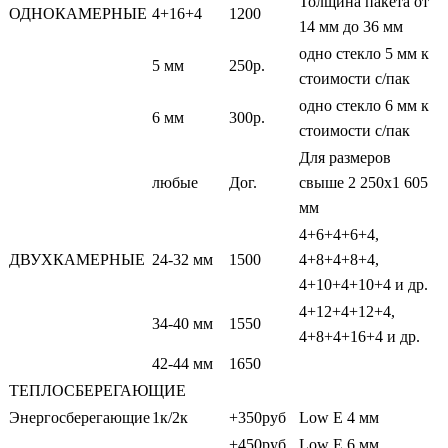
Толщина пакета от
ОДНОКАМЕРНЫЕ
4+16+4
1200
14 мм до 36 мм
одно стекло 5 мм к
5 мм
250р.
стоимости с/пак
одно стекло 6 мм к
6 мм
300р.
стоимости с/пак
Для размеров
любые
Дог.
свыше 2 250х1 605
мм
4+6+4+6+4,
ДВУХКАМЕРНЫЕ
24-32 мм
1500
4+8+4+8+4,
4+10+4+10+4 и др.
4+12+4+12+4,
34-40 мм
1550
4+8+4+16+4 и др.
42-44 мм
1650
ТЕПЛОСБЕРЕГАЮЩИЕ
Энергосберегающие
1к/2к
+350руб
Low E 4 мм
+450руб
Low E 6 мм