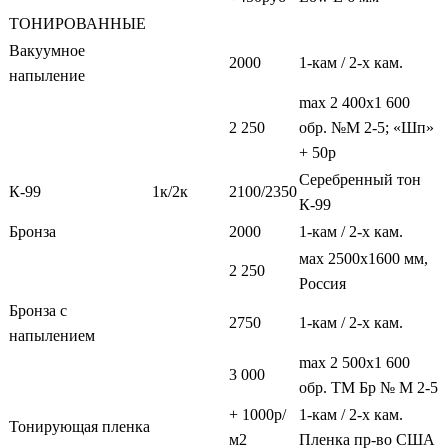
ТОНИРОВАННЫЕ
Вакуумное
2000
1-кам / 2-х кам.
напыление
max 2 400х1 600
2 250
обр. №М 2-5; «Шп»
+ 50р
Серебренный тон
К-99
1к/2к
2100/2350
К-99
Бронза
2000
1-кам / 2-х кам.
мах 2500х1600 мм,
2 250
Россия
Бронза с
2750
1-кам / 2-х кам.
напылением
max 2 500х1 600
3 000
обр. ТМ Бр № М 2-5
+ 1000р/
1-кам / 2-х кам.
Тонирующая пленка
м2
Пленка пр-во США