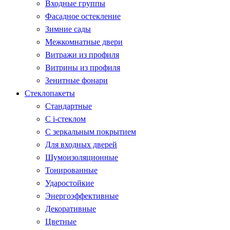
Входные группы
Фасадное остекление
Зимние сады
Межкомнатные двери
Витражи из профиля
Витрины из профиля
Зенитные фонари
Стеклопакеты
Стандартные
С i-стеклом
С зеркальным покрытием
Для входных дверей
Шумоизоляционные
Тонированные
Ударостойкие
Энергоэффективные
Декоративные
Цветные