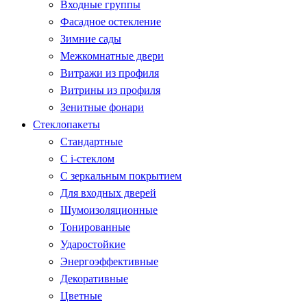
Входные группы
Фасадное остекление
Зимние сады
Межкомнатные двери
Витражи из профиля
Витрины из профиля
Зенитные фонари
Стеклопакеты
Стандартные
С i-стеклом
С зеркальным покрытием
Для входных дверей
Шумоизоляционные
Тонированные
Ударостойкие
Энергоэффективные
Декоративные
Цветные