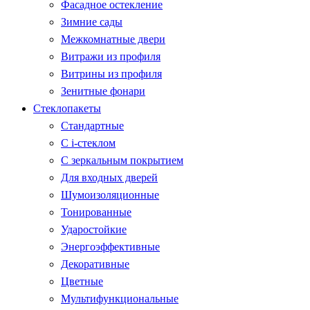
Фасадное остекление
Зимние сады
Межкомнатные двери
Витражи из профиля
Витрины из профиля
Зенитные фонари
Стеклопакеты
Стандартные
С i-стеклом
С зеркальным покрытием
Для входных дверей
Шумоизоляционные
Тонированные
Ударостойкие
Энергоэффективные
Декоративные
Цветные
Мультифункциональные