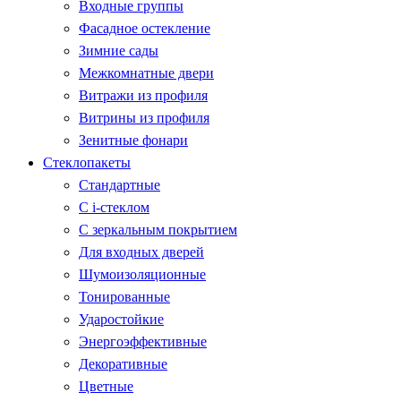
Входные группы
Фасадное остекление
Зимние сады
Межкомнатные двери
Витражи из профиля
Витрины из профиля
Зенитные фонари
Стеклопакеты
Стандартные
С i-стеклом
С зеркальным покрытием
Для входных дверей
Шумоизоляционные
Тонированные
Ударостойкие
Энергоэффективные
Декоративные
Цветные