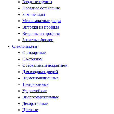
Входные группы
Фасадное остекление
Зимние сады
Межкомнатные двери
Витражи из профиля
Витрины из профиля
Зенитные фонари
Стеклопакеты
Стандартные
С i-стеклом
С зеркальным покрытием
Для входных дверей
Шумоизоляционные
Тонированные
Ударостойкие
Энергоэффективные
Декоративные
Цветные