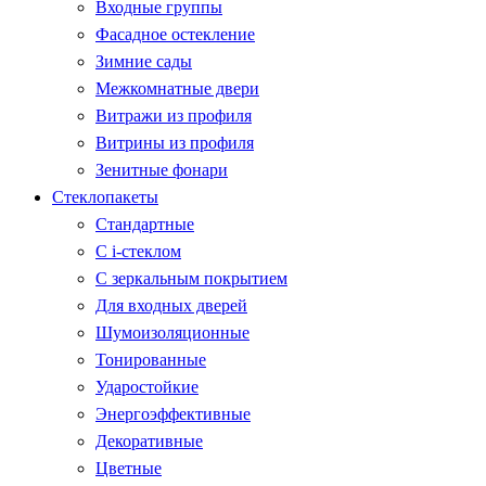
Входные группы
Фасадное остекление
Зимние сады
Межкомнатные двери
Витражи из профиля
Витрины из профиля
Зенитные фонари
Стеклопакеты
Стандартные
С i-стеклом
С зеркальным покрытием
Для входных дверей
Шумоизоляционные
Тонированные
Ударостойкие
Энергоэффективные
Декоративные
Цветные