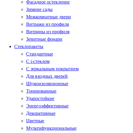
Фасадное остекление
Зимние сады
Межкомнатные двери
Витражи из профиля
Витрины из профиля
Зенитные фонари
Стеклопакеты
Стандартные
С i-стеклом
С зеркальным покрытием
Для входных дверей
Шумоизоляционные
Тонированные
Ударостойкие
Энергоэффективные
Декоративные
Цветные
Мультифункциональные