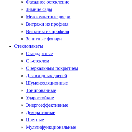
Фасадное остекление
Зимние сады
Межкомнатные двери
Витражи из профиля
Витрины из профиля
Зенитные фонари
Стеклопакеты
Стандартные
С i-стеклом
С зеркальным покрытием
Для входных дверей
Шумоизоляционные
Тонированные
Ударостойкие
Энергоэффективные
Декоративные
Цветные
Мультифункциональные