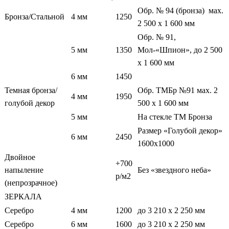
Обр. № 94 (бронза) мах.
Бронза/Стальной
4 мм
1250
2 500 х 1 600 мм
Обр. № 91,
5 мм
1350
Мол-«Шпион», до 2 500
х 1 600 мм
6 мм
1450
Темная бронза/
Обр. ТМБр №91 мах. 2
4 мм
1950
голубой декор
500 х 1 600 мм
5 мм
На стекле ТМ Бронза
Размер «Голубой декор»
6 мм
2450
1600х1000
Двойное
+700
напыление
Без «звездного неба»
р/м2
(непрозрачное)
ЗЕРКАЛА
Серебро
4 мм
1200
до 3 210 х 2 250 мм
Серебро
6 мм
1600
до 3 210 х 2 250 мм