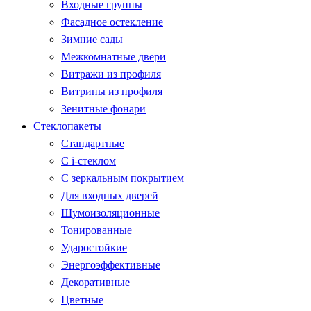
Входные группы
Фасадное остекление
Зимние сады
Межкомнатные двери
Витражи из профиля
Витрины из профиля
Зенитные фонари
Стеклопакеты
Стандартные
С i-стеклом
С зеркальным покрытием
Для входных дверей
Шумоизоляционные
Тонированные
Ударостойкие
Энергоэффективные
Декоративные
Цветные