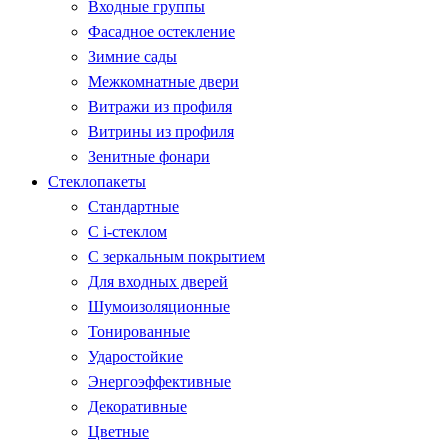
Входные группы
Фасадное остекление
Зимние сады
Межкомнатные двери
Витражи из профиля
Витрины из профиля
Зенитные фонари
Стеклопакеты
Стандартные
С i-стеклом
С зеркальным покрытием
Для входных дверей
Шумоизоляционные
Тонированные
Ударостойкие
Энергоэффективные
Декоративные
Цветные