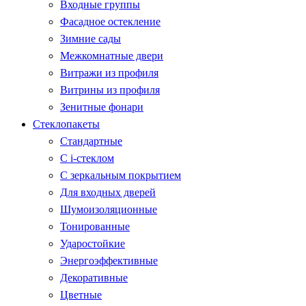
Входные группы
Фасадное остекление
Зимние сады
Межкомнатные двери
Витражи из профиля
Витрины из профиля
Зенитные фонари
Стеклопакеты
Стандартные
С i-стеклом
С зеркальным покрытием
Для входных дверей
Шумоизоляционные
Тонированные
Ударостойкие
Энергоэффективные
Декоративные
Цветные