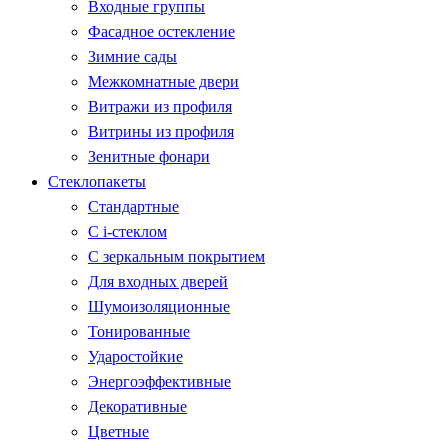
Входные группы
Фасадное остекление
Зимние сады
Межкомнатные двери
Витражи из профиля
Витрины из профиля
Зенитные фонари
Стеклопакеты
Стандартные
С i-стеклом
С зеркальным покрытием
Для входных дверей
Шумоизоляционные
Тонированные
Ударостойкие
Энергоэффективные
Декоративные
Цветные