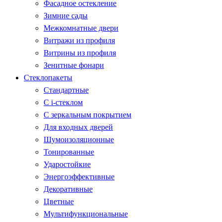
Фасадное остекление
Зимние сады
Межкомнатные двери
Витражи из профиля
Витрины из профиля
Зенитные фонари
Стеклопакеты
Стандартные
С i-стеклом
С зеркальным покрытием
Для входных дверей
Шумоизоляционные
Тонированные
Ударостойкие
Энергоэффективные
Декоративные
Цветные
Мультифункциональные