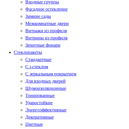
Входные группы
Фасадное остекление
Зимние сады
Межкомнатные двери
Витражи из профиля
Витрины из профиля
Зенитные фонари
Стеклопакеты
Стандартные
С i-стеклом
С зеркальным покрытием
Для входных дверей
Шумоизоляционные
Тонированные
Ударостойкие
Энергоэффективные
Декоративные
Цветные