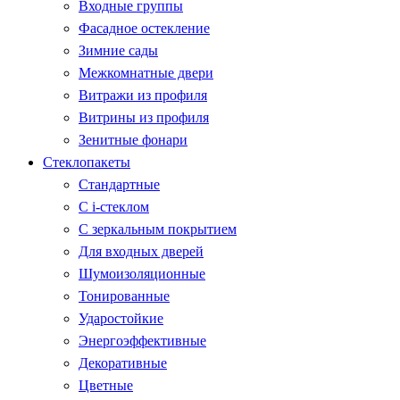
Входные группы
Фасадное остекление
Зимние сады
Межкомнатные двери
Витражи из профиля
Витрины из профиля
Зенитные фонари
Стеклопакеты
Стандартные
С i-стеклом
С зеркальным покрытием
Для входных дверей
Шумоизоляционные
Тонированные
Ударостойкие
Энергоэффективные
Декоративные
Цветные