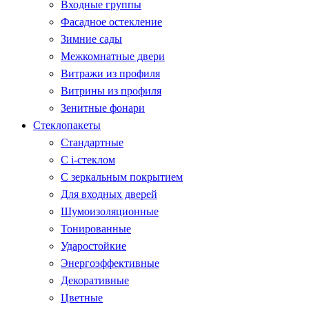
Входные группы
Фасадное остекление
Зимние сады
Межкомнатные двери
Витражи из профиля
Витрины из профиля
Зенитные фонари
Стеклопакеты
Стандартные
С i-стеклом
С зеркальным покрытием
Для входных дверей
Шумоизоляционные
Тонированные
Ударостойкие
Энергоэффективные
Декоративные
Цветные