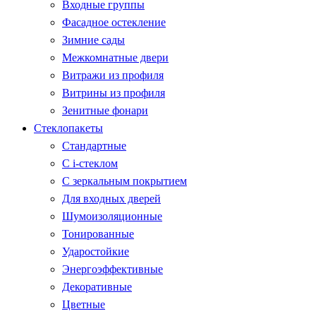
Входные группы
Фасадное остекление
Зимние сады
Межкомнатные двери
Витражи из профиля
Витрины из профиля
Зенитные фонари
Стеклопакеты
Стандартные
С i-стеклом
С зеркальным покрытием
Для входных дверей
Шумоизоляционные
Тонированные
Ударостойкие
Энергоэффективные
Декоративные
Цветные