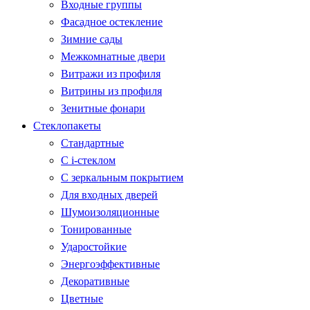
Входные группы
Фасадное остекление
Зимние сады
Межкомнатные двери
Витражи из профиля
Витрины из профиля
Зенитные фонари
Стеклопакеты
Стандартные
С i-стеклом
С зеркальным покрытием
Для входных дверей
Шумоизоляционные
Тонированные
Ударостойкие
Энергоэффективные
Декоративные
Цветные