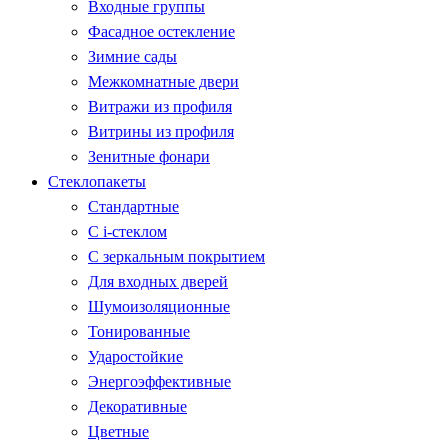
Входные группы
Фасадное остекление
Зимние сады
Межкомнатные двери
Витражи из профиля
Витрины из профиля
Зенитные фонари
Стеклопакеты
Стандартные
С i-стеклом
С зеркальным покрытием
Для входных дверей
Шумоизоляционные
Тонированные
Ударостойкие
Энергоэффективные
Декоративные
Цветные