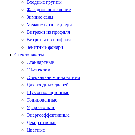
Входные группы
Фасадное остекление
Зимние сады
Межкомнатные двери
Витражи из профиля
Витрины из профиля
Зенитные фонари
Стеклопакеты
Стандартные
С i-стеклом
С зеркальным покрытием
Для входных дверей
Шумоизоляционные
Тонированные
Ударостойкие
Энергоэффективные
Декоративные
Цветные