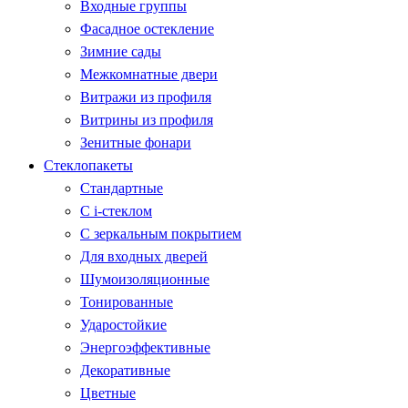
Входные группы
Фасадное остекление
Зимние сады
Межкомнатные двери
Витражи из профиля
Витрины из профиля
Зенитные фонари
Стеклопакеты
Стандартные
С i-стеклом
С зеркальным покрытием
Для входных дверей
Шумоизоляционные
Тонированные
Ударостойкие
Энергоэффективные
Декоративные
Цветные