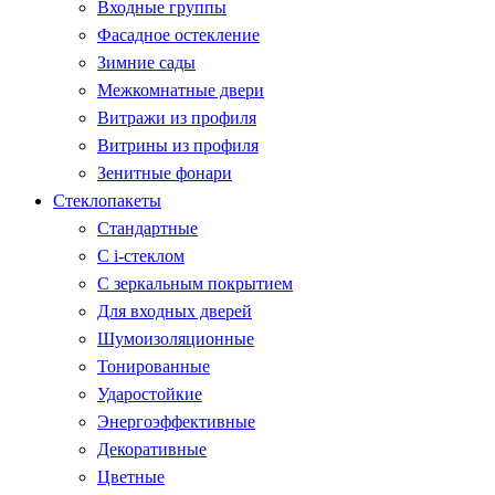
Входные группы
Фасадное остекление
Зимние сады
Межкомнатные двери
Витражи из профиля
Витрины из профиля
Зенитные фонари
Стеклопакеты
Стандартные
С i-стеклом
С зеркальным покрытием
Для входных дверей
Шумоизоляционные
Тонированные
Ударостойкие
Энергоэффективные
Декоративные
Цветные