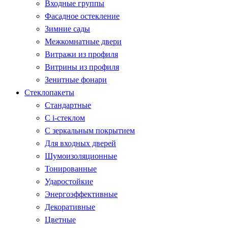
Входные группы
Фасадное остекление
Зимние сады
Межкомнатные двери
Витражи из профиля
Витрины из профиля
Зенитные фонари
Стеклопакеты
Стандартные
С i-стеклом
С зеркальным покрытием
Для входных дверей
Шумоизоляционные
Тонированные
Ударостойкие
Энергоэффективные
Декоративные
Цветные