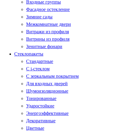
Входные группы
Фасадное остекление
Зимние сады
Межкомнатные двери
Витражи из профиля
Витрины из профиля
Зенитные фонари
Стеклопакеты
Стандартные
С i-стеклом
С зеркальным покрытием
Для входных дверей
Шумоизоляционные
Тонированные
Ударостойкие
Энергоэффективные
Декоративные
Цветные