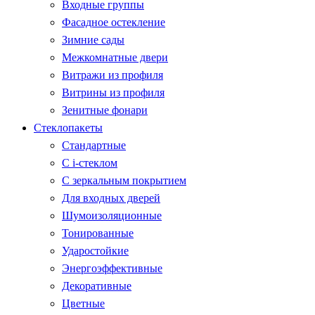
Входные группы
Фасадное остекление
Зимние сады
Межкомнатные двери
Витражи из профиля
Витрины из профиля
Зенитные фонари
Стеклопакеты
Стандартные
С i-стеклом
С зеркальным покрытием
Для входных дверей
Шумоизоляционные
Тонированные
Ударостойкие
Энергоэффективные
Декоративные
Цветные