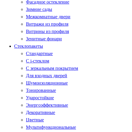
Фасадное остекление
Зимние сады
Межкомнатные двери
Витражи из профиля
Витрины из профиля
Зенитные фонари
Стеклопакеты
Стандартные
С i-стеклом
С зеркальным покрытием
Для входных дверей
Шумоизоляционные
Тонированные
Ударостойкие
Энергоэффективные
Декоративные
Цветные
Мультифункциональные