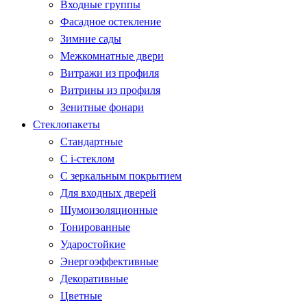
Входные группы
Фасадное остекление
Зимние сады
Межкомнатные двери
Витражи из профиля
Витрины из профиля
Зенитные фонари
Стеклопакеты
Стандартные
С i-стеклом
С зеркальным покрытием
Для входных дверей
Шумоизоляционные
Тонированные
Ударостойкие
Энергоэффективные
Декоративные
Цветные