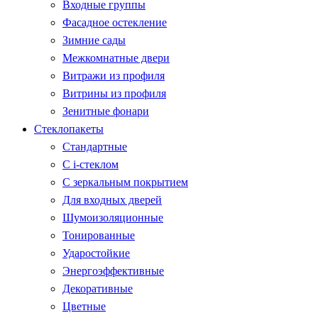
Входные группы
Фасадное остекление
Зимние сады
Межкомнатные двери
Витражи из профиля
Витрины из профиля
Зенитные фонари
Стеклопакеты
Стандартные
С i-стеклом
С зеркальным покрытием
Для входных дверей
Шумоизоляционные
Тонированные
Ударостойкие
Энергоэффективные
Декоративные
Цветные