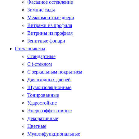
Фасадное остекление
Зимние сады
Межкомнатные двери
Витражи из профиля
Витрины из профиля
Зенитные фонари
Стеклопакеты
Стандартные
С i-стеклом
С зеркальным покрытием
Для входных дверей
Шумоизоляционные
Тонированные
Ударостойкие
Энергоэффективные
Декоративные
Цветные
Мультифункциональные