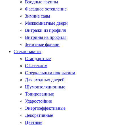
Входные группы
Фасадное остекление
Зимние сады
Межкомнатные двери
Витражи из профиля
Витрины из профиля
Зенитные фонари
Стеклопакеты
Стандартные
С i-стеклом
С зеркальным покрытием
Для входных дверей
Шумоизоляционные
Тонированные
Ударостойкие
Энергоэффективные
Декоративные
Цветные