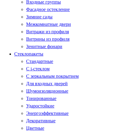
Входные группы
Фасадное остекление
Зимние сады
Межкомнатные двери
Витражи из профиля
Витрины из профиля
Зенитные фонари
Стеклопакеты
Стандартные
С i-стеклом
С зеркальным покрытием
Для входных дверей
Шумоизоляционные
Тонированные
Ударостойкие
Энергоэффективные
Декоративные
Цветные