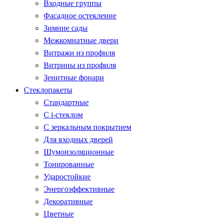
Входные группы
Фасадное остекление
Зимние сады
Межкомнатные двери
Витражи из профиля
Витрины из профиля
Зенитные фонари
Стеклопакеты
Стандартные
С i-стеклом
С зеркальным покрытием
Для входных дверей
Шумоизоляционные
Тонированные
Ударостойкие
Энергоэффективные
Декоративные
Цветные