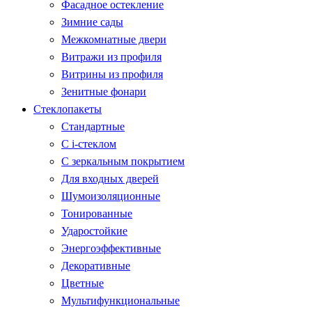
Фасадное остекление
Зимние сады
Межкомнатные двери
Витражи из профиля
Витрины из профиля
Зенитные фонари
Стеклопакеты
Стандартные
С i-стеклом
С зеркальным покрытием
Для входных дверей
Шумоизоляционные
Тонированные
Ударостойкие
Энергоэффективные
Декоративные
Цветные
Мультифункциональные