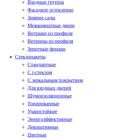
Входные группы
Фасадное остекление
Зимние сады
Межкомнатные двери
Витражи из профиля
Витрины из профиля
Зенитные фонари
Стеклопакеты
Стандартные
С i-стеклом
С зеркальным покрытием
Для входных дверей
Шумоизоляционные
Тонированные
Ударостойкие
Энергоэффективные
Декоративные
Цветные