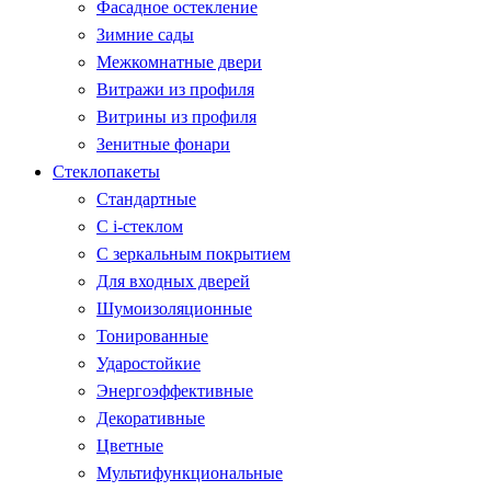
Фасадное остекление
Зимние сады
Межкомнатные двери
Витражи из профиля
Витрины из профиля
Зенитные фонари
Стеклопакеты
Стандартные
С i-стеклом
С зеркальным покрытием
Для входных дверей
Шумоизоляционные
Тонированные
Ударостойкие
Энергоэффективные
Декоративные
Цветные
Мультифункциональные