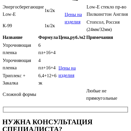
Энергосберегающие
Low-E стекло пр-во
1к/2к
Low-E
Пилкингтон Англия
Цены на
изделия
Стопсол, Россия
К-99
1к/2к
(24мм/32мм)
Название
Формула
Цена,руб./м2
Примечания
Упрочняющая
6
пленка
пл+16+4
Упрочняющая
4
пленка
пл+16+4
Цены на
изделия
Триплекс +
6,4+12+6
Закалка
зк
Любые не
Сложной формы
прямоугольные
НУЖНА КОНСУЛЬТАЦИЯ
СПЕЦИАЛИСТА?