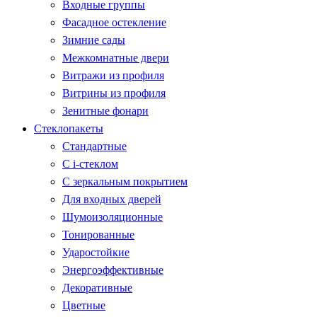
Входные группы
Фасадное остекление
Зимние сады
Межкомнатные двери
Витражи из профиля
Витрины из профиля
Зенитные фонари
Стеклопакеты
Стандартные
С i-стеклом
С зеркальным покрытием
Для входных дверей
Шумоизоляционные
Тонированные
Ударостойкие
Энергоэффективные
Декоративные
Цветные