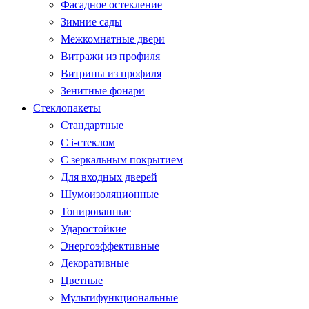
Фасадное остекление
Зимние сады
Межкомнатные двери
Витражи из профиля
Витрины из профиля
Зенитные фонари
Стеклопакеты
Стандартные
С i-стеклом
С зеркальным покрытием
Для входных дверей
Шумоизоляционные
Тонированные
Ударостойкие
Энергоэффективные
Декоративные
Цветные
Мультифункциональные