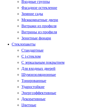
Входные группы
Фасадное остекление
Зимние сады
Межкомнатные двери
Витражи из профиля
Витрины из профиля
Зенитные фонари
Стеклопакеты
Стандартные
С i-стеклом
С зеркальным покрытием
Для входных дверей
Шумоизоляционные
Тонированные
Ударостойкие
Энергоэффективные
Декоративные
Цветные