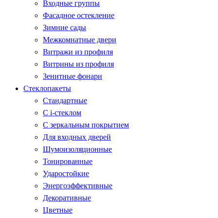
Входные группы
Фасадное остекление
Зимние сады
Межкомнатные двери
Витражи из профиля
Витрины из профиля
Зенитные фонари
Стеклопакеты
Стандартные
С i-стеклом
С зеркальным покрытием
Для входных дверей
Шумоизоляционные
Тонированные
Ударостойкие
Энергоэффективные
Декоративные
Цветные