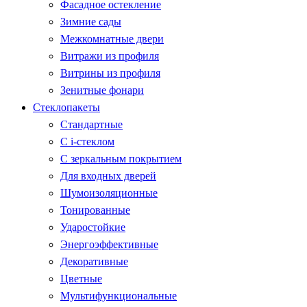
Фасадное остекление
Зимние сады
Межкомнатные двери
Витражи из профиля
Витрины из профиля
Зенитные фонари
Стеклопакеты
Стандартные
С i-стеклом
С зеркальным покрытием
Для входных дверей
Шумоизоляционные
Тонированные
Ударостойкие
Энергоэффективные
Декоративные
Цветные
Мультифункциональные