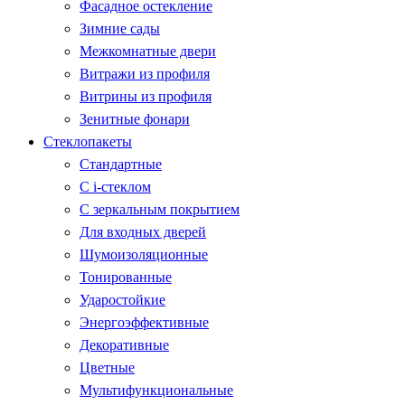
Фасадное остекление
Зимние сады
Межкомнатные двери
Витражи из профиля
Витрины из профиля
Зенитные фонари
Стеклопакеты
Стандартные
С i-стеклом
С зеркальным покрытием
Для входных дверей
Шумоизоляционные
Тонированные
Ударостойкие
Энергоэффективные
Декоративные
Цветные
Мультифункциональные