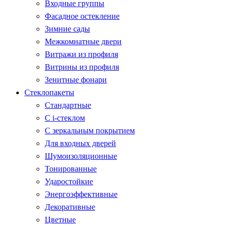
Входные группы
Фасадное остекление
Зимние сады
Межкомнатные двери
Витражи из профиля
Витрины из профиля
Зенитные фонари
Стеклопакеты
Стандартные
С i-стеклом
С зеркальным покрытием
Для входных дверей
Шумоизоляционные
Тонированные
Ударостойкие
Энергоэффективные
Декоративные
Цветные