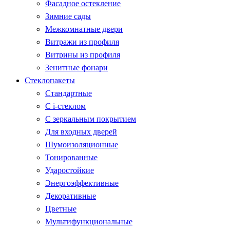
Фасадное остекление
Зимние сады
Межкомнатные двери
Витражи из профиля
Витрины из профиля
Зенитные фонари
Стеклопакеты
Стандартные
С i-стеклом
С зеркальным покрытием
Для входных дверей
Шумоизоляционные
Тонированные
Ударостойкие
Энергоэффективные
Декоративные
Цветные
Мультифункциональные