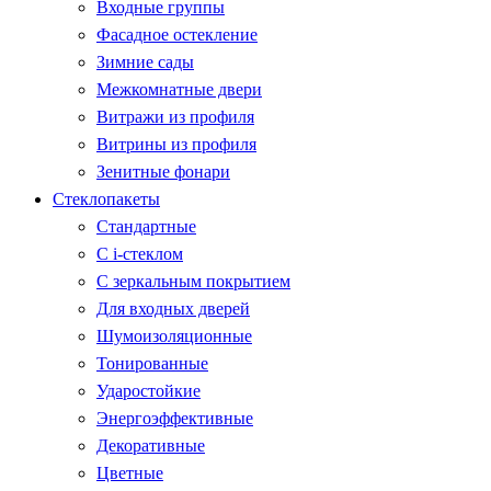
Входные группы
Фасадное остекление
Зимние сады
Межкомнатные двери
Витражи из профиля
Витрины из профиля
Зенитные фонари
Стеклопакеты
Стандартные
С i-стеклом
С зеркальным покрытием
Для входных дверей
Шумоизоляционные
Тонированные
Ударостойкие
Энергоэффективные
Декоративные
Цветные