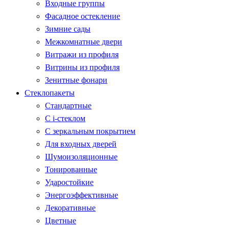
Входные группы
Фасадное остекление
Зимние сады
Межкомнатные двери
Витражи из профиля
Витрины из профиля
Зенитные фонари
Стеклопакеты
Стандартные
С i-стеклом
С зеркальным покрытием
Для входных дверей
Шумоизоляционные
Тонированные
Ударостойкие
Энергоэффективные
Декоративные
Цветные